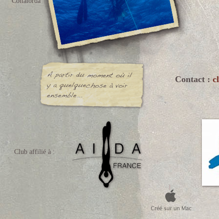
Cottalorda
Contact :
c
Club affilié à :
I