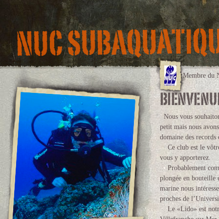
Membre du 
Nous vous souhaitons
petit mais nous avons
domaine des records 
Ce club est le vôtre,
vous y apporterez.
Probablement comme
plongée en bouteille e
marine nous intéress
proches de l’Universi
Le «Lido» est notre